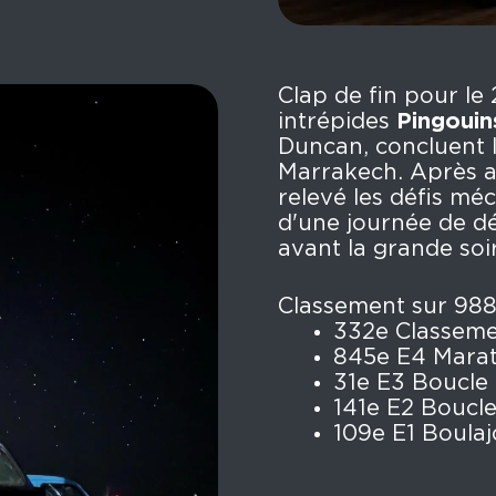
Clap de fin pour le
intrépides
Pingouin
Duncan, concluent 
Marrakech. Après a
relevé les défis méc
d'une journée de dé
avant la grande soi
Classement sur 988
332e Classeme
845e E4 Mara
31e E3 Boucle 
141e E2 Boucle
109e E1 Boula