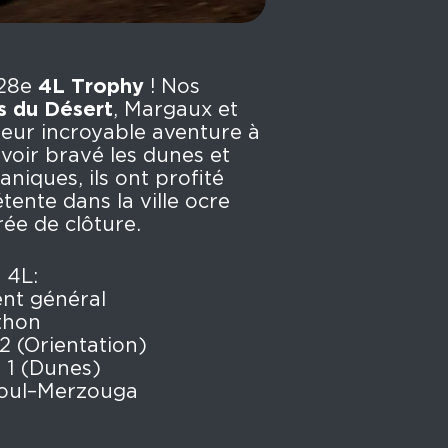
 28e
4L Trophy
! Nos
s du Désert
, Margaux et
leur incroyable aventure à
voir bravé les dunes et
aniques, ils ont profité
tente dans la ville ocre
rée de clôture.
 4L:
nt général
thon
2 (Orientation)
 1 (Dunes)
joul–Merzouga