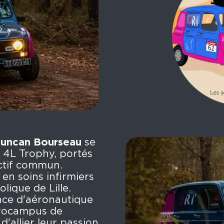
uncan Bourseau
se
u 4L Trophy, portés
ectif commun.
 en soins infirmiers
olique de Lille.
nce d'aéronautique
erocampus de
d'allier leur passion