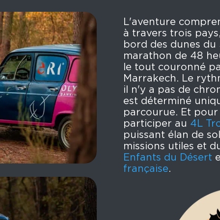
L'aventure compre
à travers trois pays
bord des dunes du 
marathon de 48 heu
le tout couronné pa
Marrakech. Le rythm
il n'y a pas de chr
est déterminé uniq
parcourue. Et pour 
participer au
4L Tr
puissant élan de sol
missions utiles et d
Enfants du Désert
e
française
.