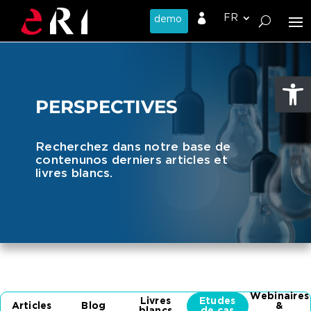

Ouvrir l
PERSPECTIVES
Recherchez dans notre base de
contenu
nos derniers articles et
livres blancs.
Webinaires
Livres
Etudes
Articles
Blog
&