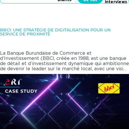
blancs
de cas
Interviews
BBCI: UNE STRATÉGIE DE DIGITALISATION POUR UN
SERVICE DE PROXIMITÉ
La Banque Burundaise de Commerce et
d’Investissement (BBCI, créée en 1988, est une banque
de détail et d’investissement dynamique qui ambitionne
de devenir le leader sur le marché local, avec une vision
internationale. La banque s’est fixée comme objectif
principal d’être une référence en matière de qualité de
service-client ainsi que pour son offre digitale. Pour
atteindre ces objectifs, la BBCI a misé sur l’acquisition
de nouveaux talents mais également sur
l’implémentation de nouveaux outils technologiques
capables de supporter sa croissance future.