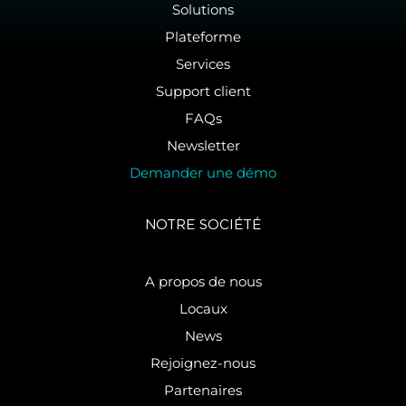
Solutions
lire la suite...
Plateforme
Services
Support client
PRIMO CUP
FAQs
– UBS
Newsletter
TROPHEE
2024
Demander une démo
Cette édition du
40e anniversaire
NOTRE SOCIÉTÉ
a attiré 90
équipes totalisant
400 marins
répartis dans les
A propos de nous
classes J/70,
Smeralda 888,
Locaux
Longtze Premier
et Cape 31.
News
lire la suite...
Rejoignez-nous
Partenaires