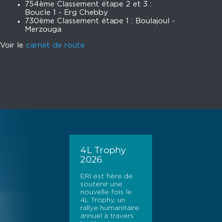
754ème Classement étape 2 et 3 :
Boucle 1 - Erg Chebby
730ème Classement étape 1 : Boulajoul -
Merzouga
Voir le
carnet de route
4L Trophy
2026
ERI est fière de
soutenir une
nouvelle fois le
4L Trophy, un
rallye humanitaire
annuel à travers