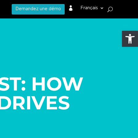

Français
Demandez une démo
Ouvrir l
ST: HOW
DRIVES