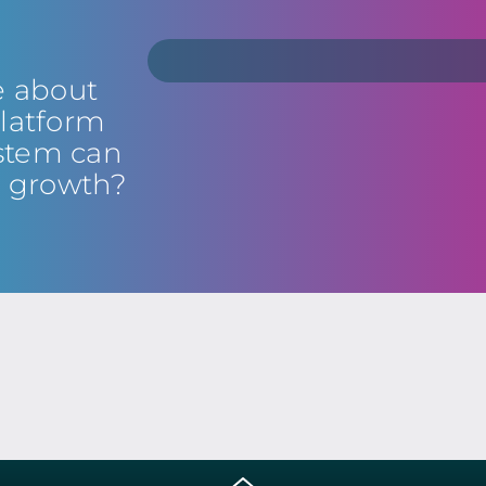
e about
latform
stem can
s growth?