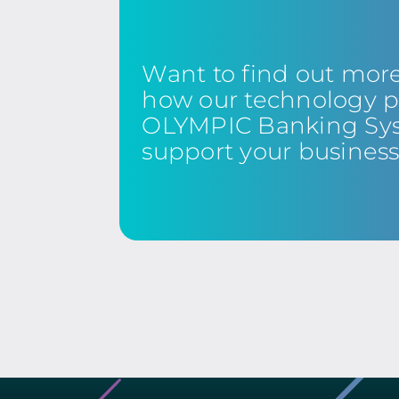
Want to find out mor
how our technology p
OLYMPIC Banking Sy
support your busines