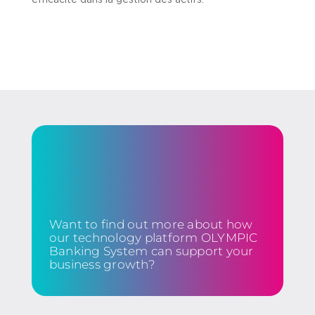
efficacité dans la gestion des actifs.
Want to find out more about how
our technology platform OLYMPIC
Banking System can support your
business growth?