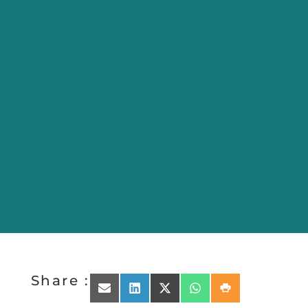
Share :
Share on Email
Share on LinkedIn
Share on X (Twitter)
Share on WhatsApp
Share on Print