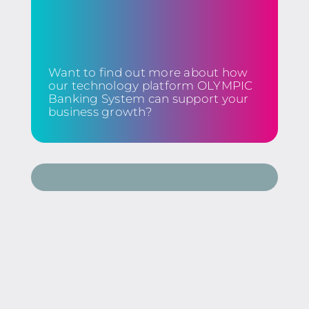
Want to find out more about how
our technology platform OLYMPIC
Banking System can support your
business growth?