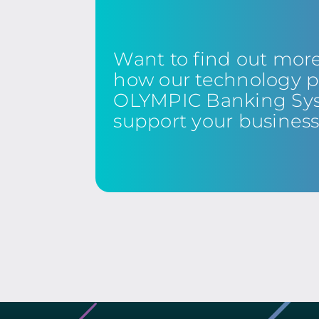
Want to find out mor
how our technology p
OLYMPIC Banking Sy
support your busines