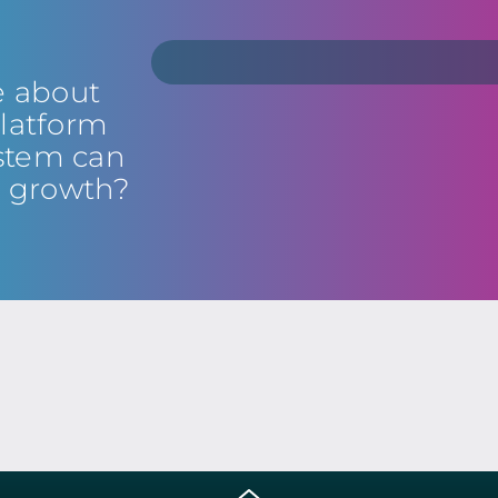
e about
latform
stem can
s growth?