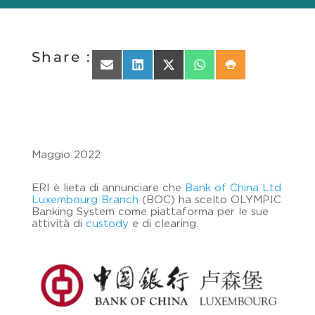
Share :
Share on Email
Share on LinkedIn
Share on X (Twitter)
Share on WhatsApp
Share on Print
Maggio 2022
ERI è lieta di annunciare che
Bank of China Ltd
Luxembourg Branch
(BOC) ha scelto OLYMPIC
Banking System come piattaforma per le sue
attività di
custody
e di clearing.