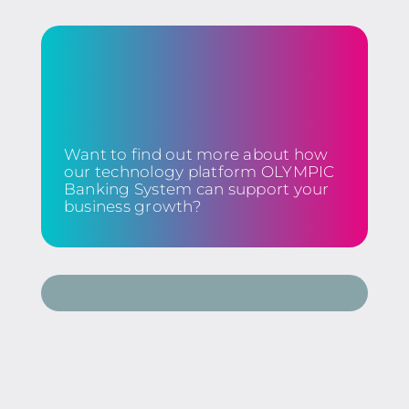
Want to find out more about how
our technology platform OLYMPIC
Banking System can support your
business growth?