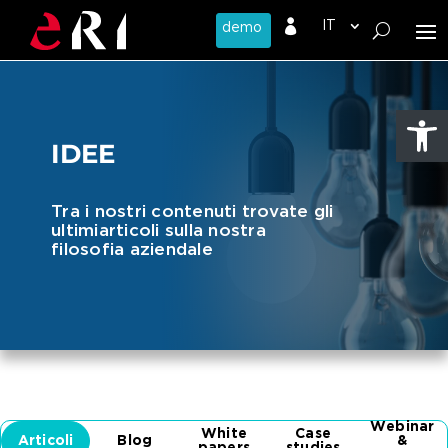

Apri la 
IDEE
Tra i nostri contenuti trovate gli
ultimi
articoli sulla nostra
filosofia aziendale
Webinar
White
Case
Articoli
Blog
&