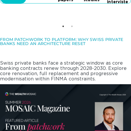
papers
studies
Interviste
FROM PATCHWORK TO PLATFORM: WHY SWISS PRIVATE
BANKS NEED AN ARCHITECTURE RESET
Swiss private banks face a strategic window as core
banking contracts renew through 2028-2030. Explore
core renovation, full replacement and progressive
modernisation within FINMA constraints.