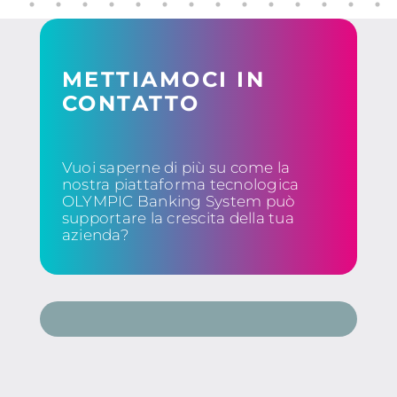
METTIAMOCI IN
CONTATTO
Vuoi saperne di più su come la
nostra piattaforma tecnologica
OLYMPIC Banking System può
supportare la crescita della tua
azienda?