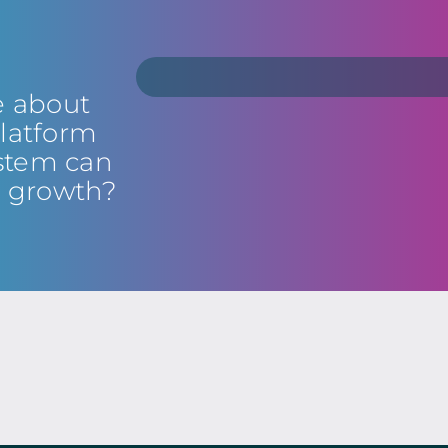
e about
latform
stem can
s growth?