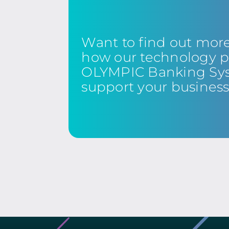
Want to find out mor
how our technology p
OLYMPIC Banking Sy
support your busines