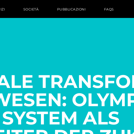
IZI
SOCIETÀ
PUBBLICAZIONI
FAQS
TALE TRANSF
WESEN: OLYM
 SYSTEM ALS