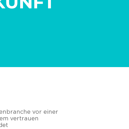
KUNFT
kenbranche vor einer
em vertrauen
det