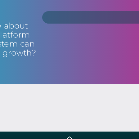
e about
latform
stem can
s growth?