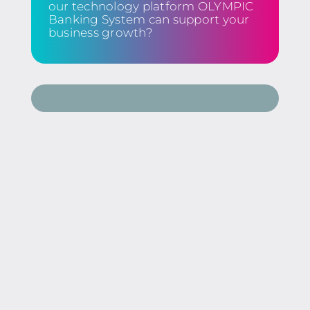
our technology platform OLYMPIC
Banking System can support your
business growth?