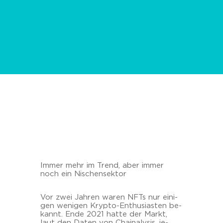
Immer mehr im Trend, aber immer
noch ein Ni­schen­sek­tor
Vor zwei Jah­ren waren NFTs nur ei­ni­
gen we­ni­gen Krypto-​Enthusiasten be­
kannt. Ende 2021 hatte der Markt,
laut den Daten von Chaina­ly­sis, je­