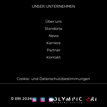
UNSER UN­TER­NEH­MEN
Über uns
Standorte
News
Karriere
Partner
Kontakt
Cookie-​ und Da­ten­schutz­be­stim­mun­gen
© ERI 2026