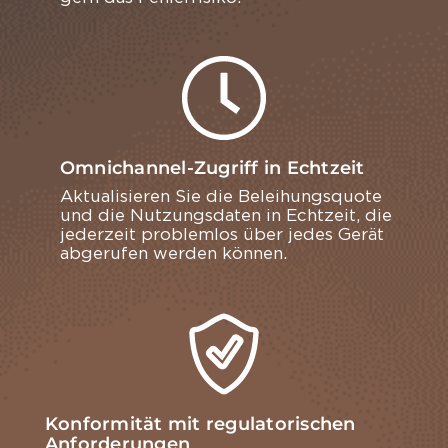
Omnichannel-Zugriff in Echtzeit
Ak­tua­li­sie­ren Sie die Be­lei­hungs­quo­te
und die Nut­zungs­da­ten in Echt­zeit, die
je­der­zeit pro­blem­los über jedes Gerät
ab­ge­ru­fen wer­den kön­nen.
Konformität mit regulatorischen
Anforderungen