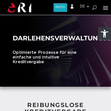

Werkzeug
DAR­LE­HENS­VER­WAL­TUNGS
Optimierte Prozesse für eine
einfache und intuitive
Kreditvergabe
REIBUNGSLOSE