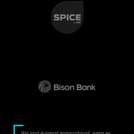
„Wir sind äus­serst an­spruchs­voll, wenn es