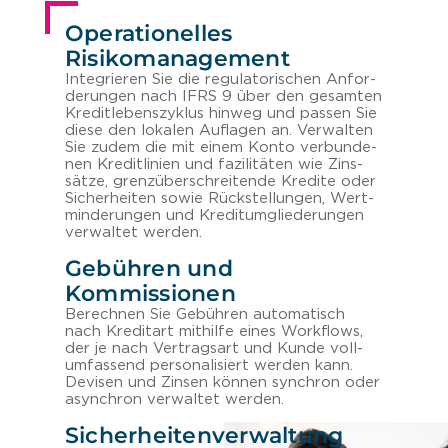
Operationelles
Risikomanagement
In­te­grie­ren Sie die re­gu­la­to­ri­schen An­for­
de­run­gen nach IFRS 9 über den ge­sam­ten
Kre­dit­le­bens­zy­klus hin­weg und pas­sen Sie
diese den lo­ka­len Auf­la­gen an. Ver­wal­ten
Sie zudem die mit einem Konto ver­bun­de­
nen Kre­dit­li­ni­en und fa­zi­li­tä­ten wie Zins­
sät­ze, grenz­über­schrei­ten­de Kre­di­te oder
Si­cher­hei­ten sowie Rück­stel­lun­gen, Wert­
min­de­run­gen und Kre­dit­um­glie­de­run­gen
ver­wal­tet wer­den.
Gebühren und
Kommissionen
Be­rech­nen Sie Ge­büh­ren au­to­ma­tisch
nach Kre­dit­art mit­hil­fe eines Work­flows,
der je nach Ver­trags­art und Kunde voll­
um­fas­send per­so­na­li­siert wer­den kann.
De­vi­sen und Zin­sen kön­nen syn­chron oder
asyn­chron ver­wal­tet wer­den.
Sicherheitenverwaltung