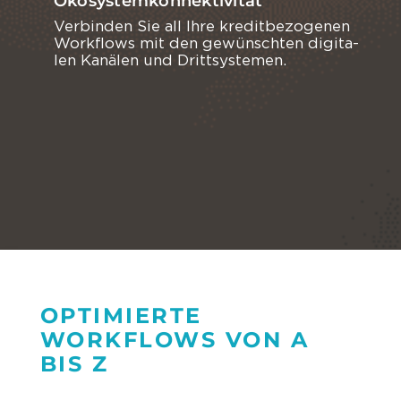
Ökosystemkonnektivität
Ver­bin­den Sie all Ihre kre­dit­be­zo­ge­nen
Work­flows mit den ge­wünsch­ten di­gi­ta­
len Ka­nä­len und Dritt­sys­te­men.
OPTIMIERTE
WORKFLOWS VON A
BIS Z