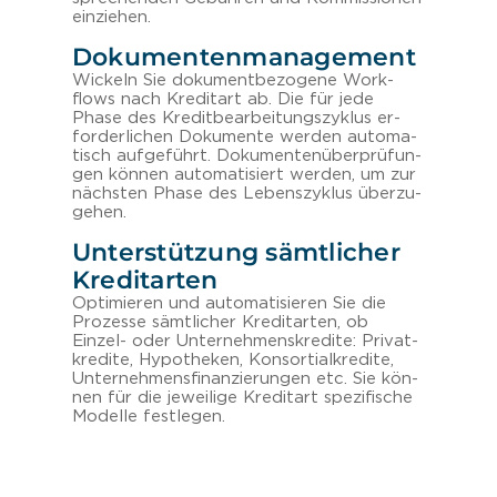
ein­zie­hen.
Dokumentenmanagement
Wi­ckeln Sie do­ku­ment­be­zo­ge­ne Work­
flows nach Kre­dit­art ab. Die für jede
Phase des Kre­dit­be­ar­bei­tungs­zy­klus er­
for­der­li­chen Do­ku­men­te wer­den au­to­ma­
tisch auf­ge­führt. Do­ku­men­ten­über­prü­fun­
gen kön­nen au­to­ma­ti­siert wer­den, um zur
nächs­ten Phase des Le­bens­zy­klus über­zu­
ge­hen.
Unterstützung sämtlicher
Kreditarten
Op­ti­mie­ren und au­to­ma­ti­sie­ren Sie die
Pro­zes­se sämt­li­cher Kre­dit­ar­ten, ob
Einzel-​ oder Un­ter­neh­mens­kre­di­te: Pri­vat­
kre­di­te, Hy­po­the­ken, Kon­sor­ti­al­kre­di­te,
Un­ter­neh­mens­fi­nan­zie­run­gen etc. Sie kön­
nen für die je­wei­li­ge Kre­dit­art spe­zi­fi­sche
Mo­del­le fest­le­gen.