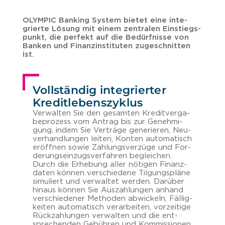
OLYM­PIC Ban­king Sys­tem bie­tet eine in­te­
grier­te Lö­sung mit einem zen­tra­len Ein­stiegs­
punkt, die per­fekt auf die Be­dürf­nis­se von
Ban­ken und Fi­nanz­in­sti­tu­ten zu­ge­schnit­ten
ist.
Vollständig integrierter
Kreditlebenszyklus
Ver­wal­ten Sie den ge­sam­ten Kre­dit­ver­ga­
be­pro­zess vom An­trag bis zur Ge­neh­mi­
gung, indem Sie Ver­trä­ge ge­ne­rie­ren, Neu­
ver­hand­lun­gen lei­ten, Kon­ten au­to­ma­tisch
er­öff­nen sowie Zah­lungs­ver­zü­ge und For­
de­rungs­ein­zugs­ver­fah­ren be­glei­chen.
Durch die Er­he­bung aller nö­ti­gen Fi­nanz­
da­ten kön­nen ver­schie­de­ne Til­gungs­plä­ne
si­mu­liert und ver­wal­tet wer­den. Dar­über
hin­aus kön­nen Sie Aus­zah­lun­gen an­hand
ver­schie­de­ner Me­tho­den ab­wi­ckeln, Fäl­lig­
kei­ten au­to­ma­tisch ver­ar­bei­ten, vor­zei­ti­ge
Rück­zah­lun­gen ver­wal­ten und die ent­
spre­chen­den Ge­büh­ren und Kom­mis­sio­nen