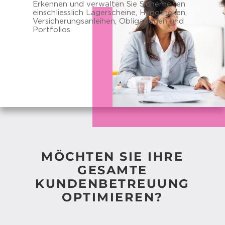
Er­ken­nen und ver­wal­ten Sie Si­cher­hei­ten
ein­schliess­lich La­ger­schei­ne, Hy­po­the­ken,
Ver­si­che­rungs­an­lei­hen, Ob­li­ga­tio­nen und
Port­fo­li­os.
MÖCHTEN SIE IHRE
GESAMTE
KUNDENBETREUUNG
OPTIMIEREN?