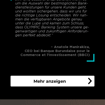
um die Aus­wahl der best­mög­li­chen Bank­
dienst­leis­tun­gen für un­se­re Kun­den geht,
und woll­ten si­cher­ge­hen, dass wir uns für
die rich­ti­ge Lö­sung ent­schei­den. Wir nah­
men die ver­füg­ba­ren An­ge­bo­te genau
unter die Lupe und kamen zum Schluss,
dass OLYM­PIC Ban­king Sys­tem un­se­re ge­
gen­wär­ti­gen und zu­künf­ti­gen An­for­de­run­
gen per­fekt ab­deckt.“
– Anatole Manirakiza,
CEO bei Banque Burundaise pour le
Commerce et l’Investissement (BBCI)
Mehr anzeigen