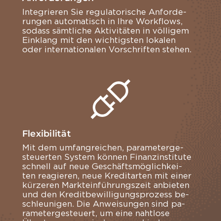
In­te­grie­ren Sie re­gu­la­to­ri­sche An­for­de­
run­gen au­to­ma­tisch in Ihre Work­flows,
so­dass sämt­li­che Ak­ti­vi­tä­ten in völ­li­gem
Ein­klang mit den wich­tigs­ten lo­ka­len
oder in­ter­na­tio­na­len Vor­schrif­ten ste­hen.
Flexibilität
Mit dem um­fang­rei­chen, pa­ra­me­ter­ge­
steu­er­ten Sys­tem kön­nen Fi­nanz­in­sti­tu­te
schnell auf neue Ge­schäfts­mög­lich­kei­
ten re­agie­ren, neue Kre­dit­ar­ten mit einer
kür­ze­ren Markt­ein­füh­rungs­zeit an­bie­ten
und den Kre­dit­be­wil­li­gungs­pro­zess be­
schleu­ni­gen. Die An­wei­sun­gen sind pa­
ra­me­ter­ge­steu­ert, um eine naht­lo­se