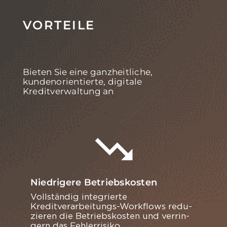
VORTEILE
Bieten Sie eine ganzheitliche,
kundenorientierte, digitale
Kreditverwaltung an
Niedrigere Betriebskosten
Voll­stän­dig in­te­grier­te
Kreditverarbeitungs-​Workflows re­du­
zie­ren die Be­triebs­kos­ten und ver­rin­
gern das Feh­ler­ri­si­ko.