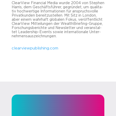
Cle­ar­View Fi­nan­cial Media wurde 2004 von Ste­phen
Har­ris, dem Ge­schäfts­füh­rer, ge­grün­det, um qua­li­ta­
tiv hoch­wer­ti­ge In­for­ma­tio­nen für an­spruchs­vol­le
Pri­vat­kun­den be­reit­zu­stel­len. Mit Sitz in Lon­don,
aber einem wahr­haft glo­ba­len Fokus, ver­öf­fent­licht
Cle­ar­View Mit­tei­lun­gen der WealthBriefing-​Gruppe,
For­schungs­be­rich­te und News­let­ter und ver­an­stal­
tet Leadership-​Events sowie in­ter­na­tio­na­le Un­ter­
neh­mens­aus­zeich­nun­gen.
cle­ar­view­pu­bli­shing.com