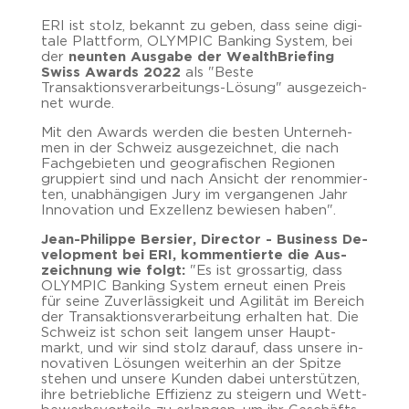
ERI ist stolz, be­kannt zu geben, dass seine di­gi­
ta­le Platt­form, OLYM­PIC Ban­king Sys­tem, bei
der
neun­ten Aus­ga­be der Wealth­Brie­fing
Swiss Awards 2022
als "Beste
Transaktionsverarbeitungs-​Lösung" aus­ge­zeich­
net wurde.
Mit den Awards wer­den die bes­ten Un­ter­neh­
men in der Schweiz aus­ge­zeich­net, die nach
Fach­ge­bie­ten und geo­gra­fi­schen Re­gio­nen
grup­piert sind und nach An­sicht der re­nom­mier­
ten, un­ab­hän­gi­gen Jury im ver­gan­ge­nen Jahr
In­no­va­ti­on und Ex­zel­lenz be­wie­sen haben".
Jean-​Philippe Ber­sier, Di­rec­tor - Busi­ness De­
ve­lo­p­ment bei ERI, kom­men­tier­te die Aus­
zeich­nung wie folgt:
"Es ist gross­ar­tig, dass
OLYM­PIC Ban­king Sys­tem er­neut einen Preis
für seine Zu­ver­läs­sig­keit und Agi­li­tät im Be­reich
der Trans­ak­ti­ons­ver­ar­bei­tung er­hal­ten hat. Die
Schweiz ist schon seit lan­gem unser Haupt­
markt, und wir sind stolz dar­auf, dass un­se­re in­
no­va­ti­ven Lö­sun­gen wei­ter­hin an der Spit­ze
ste­hen und un­se­re Kun­den dabei un­ter­stüt­zen,
ihre be­trieb­li­che Ef­fi­zi­enz zu stei­gern und Wett­