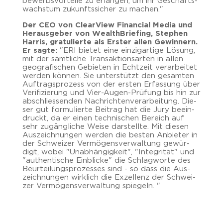
be­werbs­vor­tei­le zu er­lan­gen, um ihr Ge­schäfts­
wachs­tum zu­kunfts­si­cher zu ma­chen."
Der CEO von Cle­ar­View Fi­nan­cial Media und
Her­aus­ge­ber von Wealth­Brie­fing, Ste­phen
Har­ris, gra­tu­lier­te als Ers­ter allen Ge­win­nern.
Er sagte:
"ERI bie­tet eine ein­zig­ar­ti­ge Lö­sung,
mit der sämt­li­che Trans­ak­ti­ons­ar­ten in allen
geo­gra­fi­schen Ge­bie­ten in Echt­zeit ver­ar­bei­tet
wer­den kön­nen. Sie un­ter­stützt den ge­sam­ten
Auf­trags­pro­zess von der ers­ten Er­fas­sung über
Ve­ri­fi­zie­rung und Vier-​Augen-Prüfung bis hin zur
ab­schlies­sen­den Nach­rich­ten­ver­ar­bei­tung. Die­
ser gut for­mu­lier­te Bei­trag hat die Jury be­ein­
druckt, da er einen tech­ni­schen Be­reich auf
sehr zu­gäng­li­che Weise dar­stell­te. Mit die­sen
Aus­zeich­nun­gen wer­den die bes­ten An­bie­ter in
der Schwei­zer Ver­mö­gens­ver­wal­tung ge­wür­
digt, wobei "Un­ab­hän­gig­keit", "In­te­gri­tät" und
"au­then­ti­sche Ein­bli­cke" die Schlag­wor­te des
Be­ur­tei­lungs­pro­zes­ses sind - so dass die Aus­
zeich­nun­gen wirk­lich die Ex­zel­lenz der Schwei­
zer Ver­mö­gens­ver­wal­tung spie­geln. "