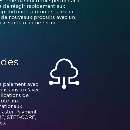
système paramétrable permet aux
ns de réagir rapidement aux
opportunités commerciales, en
 de nouveaux produits avec un
ise sur le marché réduit.
 des
e paiement avec
uis ainsi qu’avec
lications de
apte aux
nationaux,
Faster Payment
IMT, STET-CORE,
es.