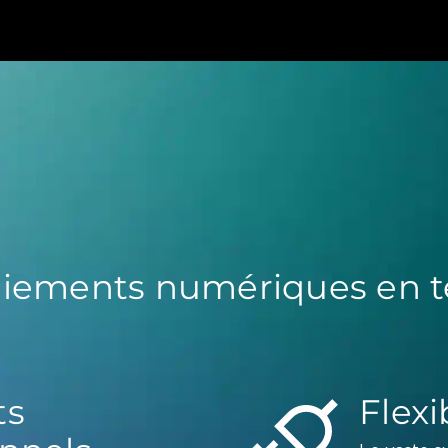
aiements numériques en t
ts
Flexi