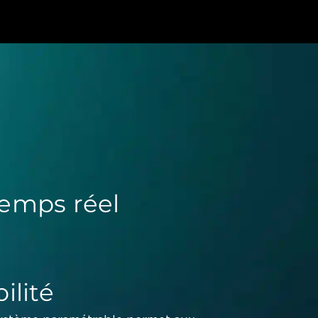
emps réel
bilité