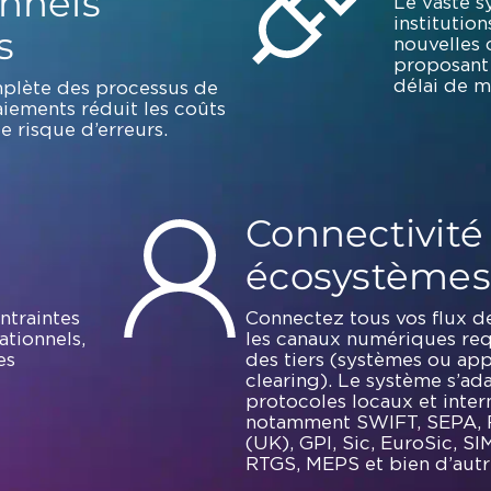
onnels
Le vaste 
institutio
s
nouvelles 
proposant
délai de m
mplète des processus de
iements réduit les coûts
e risque d’erreurs.
Connectivité
écosystèmes
ntraintes
Connectez tous vos flux d
ationnels,
les canaux numériques req
es
des tiers (systèmes ou app
clearing). Le système s’ad
protocoles locaux et inter
notamment SWIFT, SEPA, 
(UK), GPI, Sic, EuroSic, S
RTGS, MEPS et bien d’autr