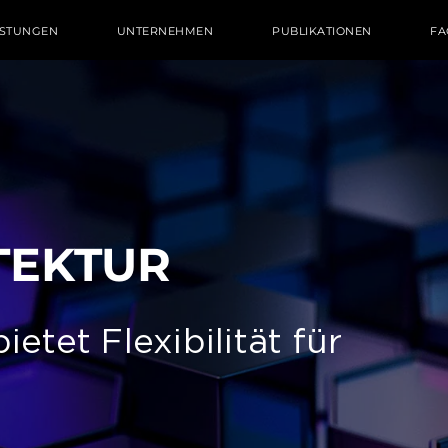
ISTUNGEN
UNTERNEHMEN
PUBLIKATIONEN
FA
­TEK­TUR
ietet Flexibilität für