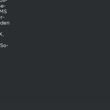
­li­
Be­
BMS
r­
r­den
X,
 So­