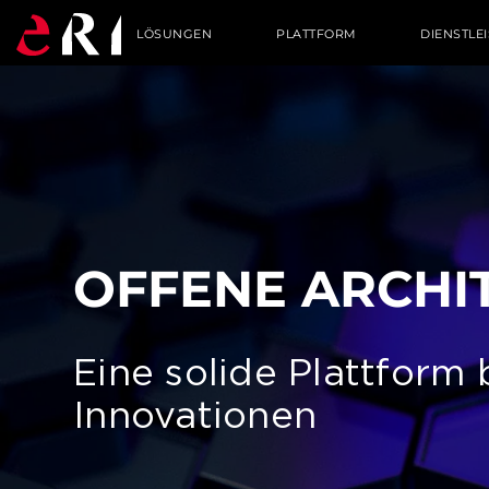
LÖSUNGEN
PLATTFORM
DIENSTLE
OF­FE­NE AR­CHI
Eine solide Plattform b
Innovationen