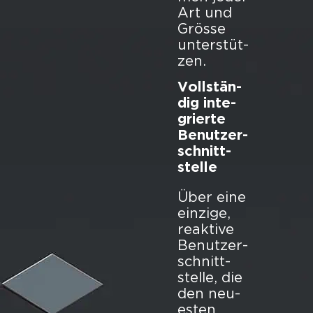
Art und
Grös­se
un­ter­stüt­
zen.
Voll­stän­
dig in­te­
grier­te
Be­nut­zer­
schnitt­
stel­le
Über eine
ein­zi­ge,
re­ak­ti­ve
Be­nut­zer­
schnitt­
stel­le, die
den neu­
es­ten