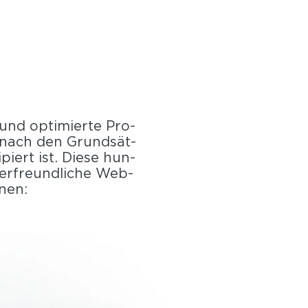
nd op­ti­mier­te Pro­
die nach den Grund­sät­
i­piert ist. Diese hun­
der­freund­li­che Web­
­nen: