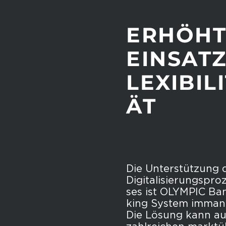
ERHÖHT
EINSAT
LEXIBIL
ÄT
Die Un­ter­stüt­zung 
Di­gi­ta­li­sie­rungs­pro
ses ist OLYM­PIC Ba
king Sys­tem im­ma­n
Die Lö­sung kann au