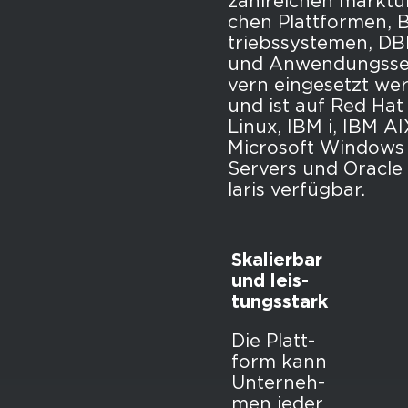
zahl­rei­chen markt­üb
chen Platt­for­men, 
triebs­sys­te­men, D
und An­wen­dungs­se
vern ein­ge­setzt we
und ist auf Red Hat
Linux, IBM i, IBM AI
Mi­cro­soft Win­dows
Ser­vers und Ora­cle
la­ris ver­füg­bar.
Ska­lier­bar
und leis­
tungs­stark
Die Platt­
form kann
Un­ter­neh­
men jeder