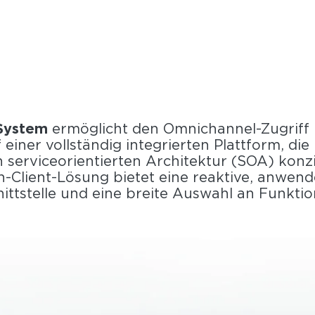
Sys­tem
er­mög­licht den Omnichannel-​Zugriff u
 einer voll­stän­dig in­te­grier­ten Platt­form, 
er­vice­ori­en­tier­ten Ar­chi­tek­tur (SOA) kon­z
in-​Client-Lösung bie­tet eine re­ak­ti­ve, an­wen­
itt­stel­le und eine brei­te Aus­wahl an Funk­tio