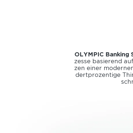
OLYM­PIC Ban­king 
zes­se ba­sie­rend auf
zen einer mo­der­nen s
dert­pro­zen­ti­ge Th
schn