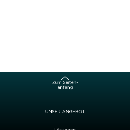
Zum Sei­ten­
an­fang
UNSER AN­GE­BOT
Lösungen