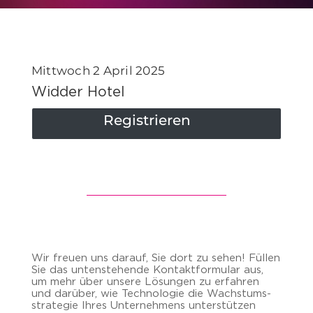
Mittwoch 2 April 2025
Widder Hotel
Registrieren
Wir freu­en uns dar­auf, Sie dort zu sehen! Fül­len
Sie das un­ten­ste­hen­de Kon­takt­for­mu­lar aus,
um mehr über un­se­re Lö­sun­gen zu er­fah­ren
und dar­über, wie Tech­no­lo­gie die Wachs­tums­
stra­te­gie Ihres Un­ter­neh­mens un­ter­stüt­zen